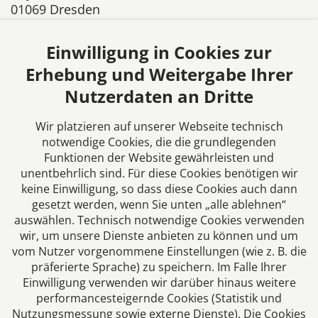
01069 Dresden
Deutschland
Tel: +420 273 136 130
Einwilligung in Cookies zur
Fax: +420 273 136 138
Erhebung und Weitergabe Ihrer
E-Mail:
info@tschopl.cz
Nutzerdaten an Dritte
Über uns
Wir platzieren auf unserer Webseite technisch
notwendige Cookies, die die grundlegenden
Tschöpl & Partner - deutschsprachige Kanzlei
Funktionen der Website gewährleisten und
mit grenzüberschreitender Kompetenz vor
unentbehrlich sind. Für diese Cookies benötigen wir
allem im DACH Gebiet.
keine Einwilligung, so dass diese Cookies auch dann
gesetzt werden, wenn Sie unten „alle ablehnen“
Mit fast 25 Jahren Erfahrung überbrücken
auswählen. Technisch notwendige Cookies verwenden
unsere deutschsprachigen Rechtsanwälte nicht
wir, um unsere Dienste anbieten zu können und um
nur Sprachbarrieren, sondern auch
vom Nutzer vorgenommene Einstellungen (wie z. B. die
interkulturelle Unterschiede.
präferierte Sprache) zu speichern. Im Falle Ihrer
Einwilligung verwenden wir darüber hinaus weitere
performancesteigernde Cookies (Statistik und
Folgen Sie uns auf
Nutzungsmessung sowie externe Dienste). Die Cookies